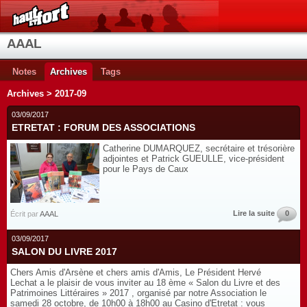
AAAL
Notes
Archives
Tags
Archives > 2017-09
03/09/2017
ETRETAT : FORUM DES ASSOCIATIONS
Catherine DUMARQUEZ, secrétaire et trésorière
adjointes et Patrick GUEULLE, vice-président
pour le Pays de Caux
Lire la suite
0
Écrit par
AAAL
03/09/2017
SALON DU LIVRE 2017
Chers Amis d'Arsène et chers amis d'Amis, Le Président Hervé
Lechat a le plaisir de vous inviter au 18 ème « Salon du Livre et des
Patrimoines Littéraires » 2017 , organisé par notre Association le
samedi 28 octobre, de 10h00 à 18h00 au Casino d'Etretat : vous