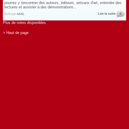
pourrez y rencontrer des auteurs, éditeurs, artisans d'art, entendre des
lectures et assister à des démonstrations...
Lire la suite
0
Écrit par
AAAL
Plus de notes disponibles.
> Haut de page