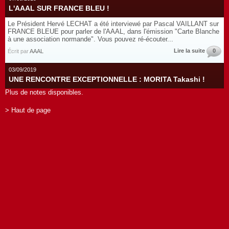
L'AAAL SUR FRANCE BLEU !
Le Président Hervé LECHAT a été interviewé par Pascal VAILLANT sur
FRANCE BLEUE pour parler de l'AAAL, dans l'émission "Carte Blanche
à une association normande". Vous pouvez ré-écouter...
Lire la suite
0
Écrit par
AAAL
03/09/2019
UNE RENCONTRE EXCEPTIONNELLE : MORITA Takashi !
Plus de notes disponibles.
> Haut de page