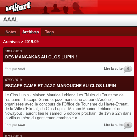
AAAL
Notes
Archives
Tags
Archives > 2019-09
18/09/2019
DES MANGAKAS AU CLOS LUPIN !
Lire la suite
0
Écrit par
AAAL
07/09/2019
ESCAPE GAME ET JAZZ MANOUCHE AU CLOS LUPIN
Le Clos Lupin - Maison Maurice Leblanc Les "Nuits du Tourisme de
l'estuaire - Escape Game et jazz manouche autour d'Arsène",
organisées avec le concours de l'Office de Tourisme du Havre-Etretat,
de la Ville d'Etretat, du Clos Lupin - Maison Maurice Leblanc et de
Nowayout , auront lieu le samedi 5 octobre prochain, de 19h à 22h dans
la villa du père du gentleman cambrioleur....
Lire la suite
0
Écrit par
AAAL
07/09/2019