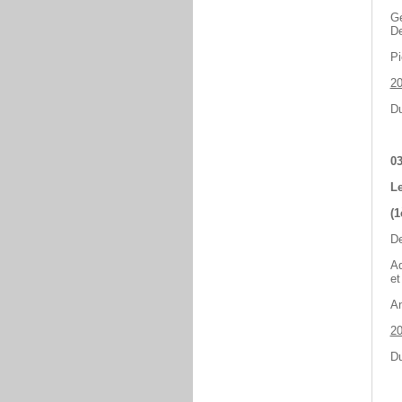
Gé
De
Pi
2
Du
03
Le
(1
De
Ad
et
An
2
Du