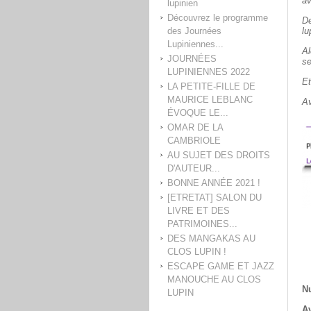
av
lupinien
Découvrez le programme
De
des Journées
lu
Lupiniennes...
Al
JOURNÉES
se
LUPINIENNES 2022
Et
LA PETITE-FILLE DE
MAURICE LEBLANC
Av
ÉVOQUE LE...
OMAR DE LA
CAMBRIOLE
AU SUJET DES DROITS
D'AUTEUR...
BONNE ANNÉE 2021 !
[ETRETAT] SALON DU
LIVRE ET DES
PATRIMOINES...
DES MANGAKAS AU
CLOS LUPIN !
ESCAPE GAME ET JAZZ
MANOUCHE AU CLOS
Nu
LUPIN
Av