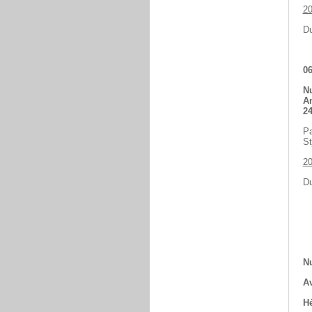
2
Du
06
Nu
An
24
Pa
St
2
Du
Nu
Av
Hé