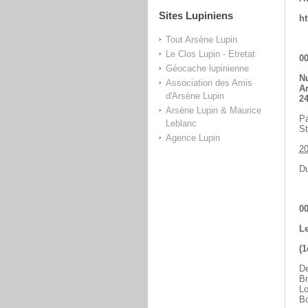
Sites Lupiniens
ht
Tout Arsène Lupin
Le Clos Lupin - Etretat
00
Géocache lupinienne
Nu
Association des Amis
An
d'Arsène Lupin
24
Arsène Lupin & Maurice
Pa
Leblanc
St
Agence Lupin
2
Du
00
Le
(1
De
Br
Lo
Bo