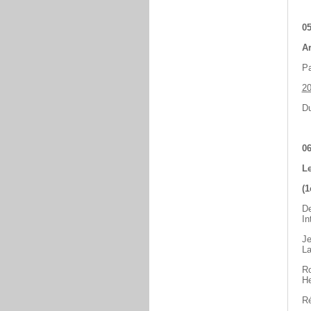
05
Ar
Pa
2
Du
06
Le
(1
De
In
Je
La
Ro
He
Ré