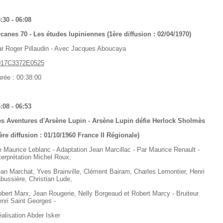
:30 - 06:08
canes 70 - Les études lupiniennes (1ère diffusion : 02/04/1970)
r Roger Pillaudin - Avec Jacques Aboucaya
017C3372E0525
rée : 00:38:00
:08 - 06:53
s Aventures d'Arsène Lupin - Arsène Lupin défie Herlock Sholmès
ère diffusion : 01/10/1960 France II Régionale)
 Maurice Leblanc - Adaptation Jean Marcillac - Par Maurice Renault -
terprétation Michel Roux,
an Marchat, Yves Brainville, Clément Bairam, Charles Lemontier, Henri
bussière, Christian Lude,
bert Marx, Jean Rougerie, Nelly Borgeaud et Robert Marcy - Bruiteur
nri Saint Georges -
alisation Abder Isker