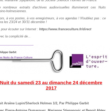
ec Marianne Stjepanovic de la Société Sherlock Holmes de France.
 nombreux extraits d'archives audiovisuelles illumineront ces Nuits
pino-holmesiennes.
ors, à vos postes, à vos enregistreurs, à vos agendas ! N'oubliez pas : ce
ra les 23/24 et 30/31 décembre !
 pour écouter sur Internet :
https://www.franceculture.fr/direct
ec la complicité de...
Nuit du samedi 23 au dimanche 24 décembre
2017
it Arsène Lupin/Sherlock Holmes 1/2, Par Philippe Garbit
ec Pierre-Antoine Dumarquez, Marianne Stjepanovic et Benoit Abtey