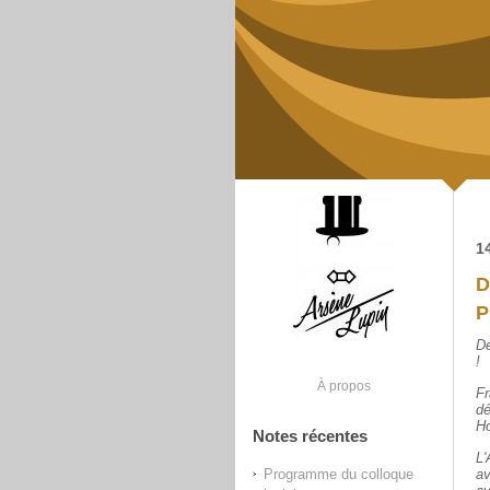
1
D
P
De
!
À propos
Fr
dé
H
Notes récentes
L'
Programme du colloque
a