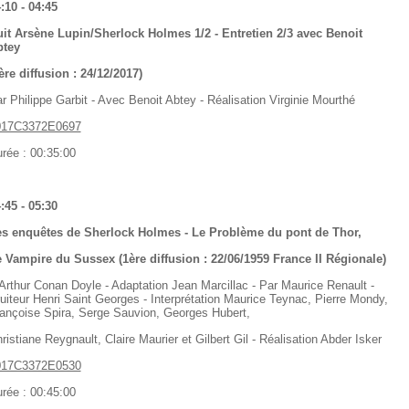
:10 - 04:45
it Arsène Lupin/Sherlock Holmes 1/2 - Entretien 2/3 avec Benoit
btey
ère diffusion : 24/12/2017)
r Philippe Garbit - Avec Benoit Abtey - Réalisation Virginie Mourthé
017C3372E0697
rée : 00:35:00
:45 - 05:30
s enquêtes de Sherlock Holmes - Le Problème du pont de Thor,
 Vampire du Sussex (1ère diffusion : 22/06/1959 France II Régionale)
Arthur Conan Doyle - Adaptation Jean Marcillac - Par Maurice Renault -
uiteur Henri Saint Georges - Interprétation Maurice Teynac, Pierre Mondy,
ançoise Spira, Serge Sauvion, Georges Hubert,
ristiane Reygnault, Claire Maurier et Gilbert Gil - Réalisation Abder Isker
017C3372E0530
rée : 00:45:00