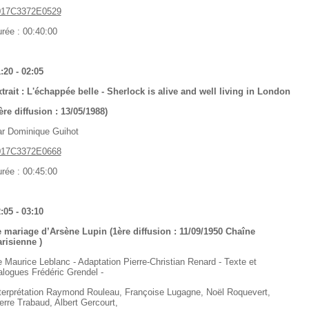
017C3372E0529
rée : 00:40:00
:20 - 02:05
trait : L'échappée belle - Sherlock is alive and well living in London
ère diffusion : 13/05/1988)
r Dominique Guihot
017C3372E0668
rée : 00:45:00
:05 - 03:10
 mariage d’Arsène Lupin (1ère diffusion : 11/09/1950 Chaîne
risienne )
 Maurice Leblanc - Adaptation Pierre-Christian Renard - Texte et
alogues Frédéric Grendel -
terprétation Raymond Rouleau, Françoise Lugagne, Noël Roquevert,
erre Trabaud, Albert Gercourt,