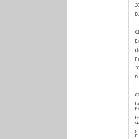
2
Du
01
Ex
(1
Pa
2
Du
02
Le
Pa
De
di
In
Pi