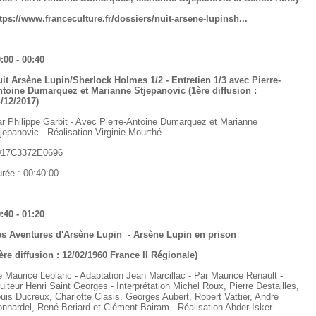
tps://www.franceculture.fr/dossiers/nuit-arsene-lupinsh...
:00 - 00:40
it Arsène Lupin/Sherlock Holmes 1/2 - Entretien 1/3 avec Pierre-
toine Dumarquez et Marianne Stjepanovic (1ère diffusion :
/12/2017)
r Philippe Garbit - Avec Pierre-Antoine Dumarquez et Marianne
jepanovic - Réalisation Virginie Mourthé
017C3372E0696
rée : 00:40:00
:40 - 01:20
s Aventures d'Arsène Lupin - Arsène Lupin en prison
ère diffusion : 12/02/1960 France II Régionale)
 Maurice Leblanc - Adaptation Jean Marcillac - Par Maurice Renault -
uiteur Henri Saint Georges - Interprétation Michel Roux, Pierre Destailles,
uis Ducreux, Charlotte Clasis, Georges Aubert, Robert Vattier, André
nnardel, René Beriard et Clément Bairam - Réalisation Abder Isker