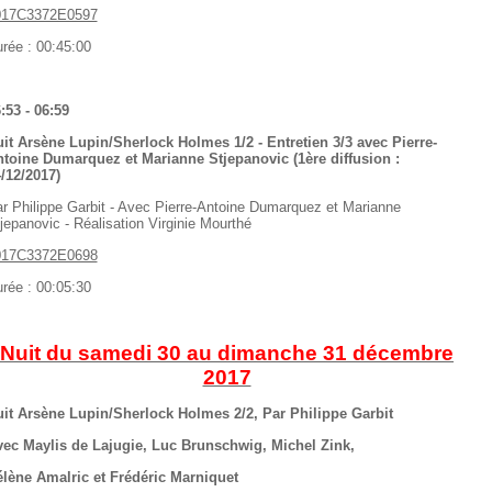
017C3372E0597
rée : 00:45:00
:53 - 06:59
it Arsène Lupin/Sherlock Holmes 1/2 - Entretien 3/3 avec Pierre-
toine Dumarquez et Marianne Stjepanovic (1ère diffusion :
/12/2017)
r Philippe Garbit - Avec Pierre-Antoine Dumarquez et Marianne
jepanovic - Réalisation Virginie Mourthé
017C3372E0698
rée : 00:05:30
Nuit du samedi 30 au dimanche 31 décembre
2017
it Arsène Lupin/Sherlock Holmes 2/2, Par Philippe Garbit
ec Maylis de Lajugie, Luc Brunschwig, Michel Zink,
lène Amalric et Frédéric Marniquet