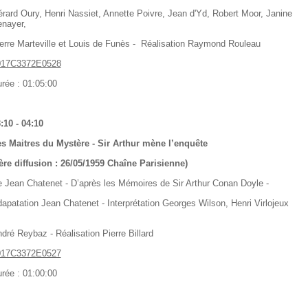
rard Oury, Henri Nassiet, Annette Poivre, Jean d'Yd, Robert Moor, Janine
nayer,
erre Marteville et Louis de Funès - Réalisation Raymond Rouleau
017C3372E0528
rée : 01:05:00
:10 - 04:10
s Maitres du Mystère - Sir Arthur mène l’enquête
ère diffusion : 26/05/1959 Chaîne Parisienne)
 Jean Chatenet - D’après les Mémoires de Sir Arthur Conan Doyle -
apatation Jean Chatenet - Interprétation Georges Wilson, Henri Virlojeux
dré Reybaz - Réalisation Pierre Billard
017C3372E0527
rée : 01:00:00