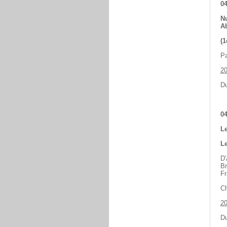
04
Nu
A
(1
Pa
2
Du
04
Le
Le
D'
Br
Fr
Ch
2
Du