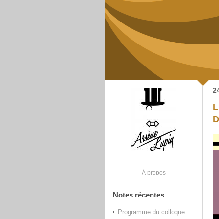
2
L
D
À propos
Notes récentes
Programme du colloque