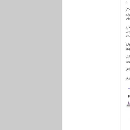
!
Fr
dé
H
L'
a
av
De
lu
Al
se
Et
Av