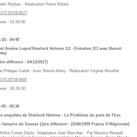
dré Reybaz - Réalisation Pierre Billard
017C3372E0527
rée : 01:00:00
:10 - 04:45
it Arsène Lupin/Sherlock Holmes 1/2 - Entretien 2/3 avec Benoit
btey
ère diffusion : 24/12/2017)
r Philippe Garbit - Avec Benoit Abtey - Réalisation Virginie Mourthé
017C3372E0697
rée : 00:35:00
:45 - 05:30
s enquêtes de Sherlock Holmes - Le Problème du pont de Thor,
 Vampire du Sussex (1ère diffusion : 22/06/1959 France II Régionale)
Arthur Conan Doyle - Adaptation Jean Marcillac - Par Maurice Renault -