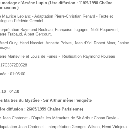
 mariage d’Arsène Lupin (1ère diffusion : 11/09/1950 Chaîne
risienne )
 Maurice Leblanc - Adaptation Pierre-Christian Renard - Texte et
alogues Frédéric Grendel -
terprétation Raymond Rouleau, Françoise Lugagne, Noël Roquevert,
erre Trabaud, Albert Gercourt,
rard Oury, Henri Nassiet, Annette Poivre, Jean d'Yd, Robert Moor, Janine
nayer,
erre Marteville et Louis de Funès - Réalisation Raymond Rouleau
017C3372E0528
rée : 01:05:00
:10 - 04:10
s Maitres du Mystère - Sir Arthur mène l’enquête
ère diffusion : 26/05/1959 Chaîne Parisienne)
 Jean Chatenet - D’après les Mémoires de Sir Arthur Conan Doyle -
apatation Jean Chatenet - Interprétation Georges Wilson, Henri Virlojeux