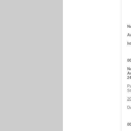
Nu
Av
ht
00
Nu
An
24
Pa
St
2
Du
00