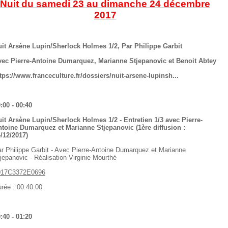
Nuit du samedi 23 au dimanche 24 décembre
2017
it Arsène Lupin/Sherlock Holmes 1/2, Par Philippe Garbit
ec Pierre-Antoine Dumarquez, Marianne Stjepanovic et Benoit Abtey
tps://www.franceculture.fr/dossiers/nuit-arsene-lupinsh...
:00 - 00:40
it Arsène Lupin/Sherlock Holmes 1/2 - Entretien 1/3 avec Pierre-
toine Dumarquez et Marianne Stjepanovic (1ère diffusion :
/12/2017)
r Philippe Garbit - Avec Pierre-Antoine Dumarquez et Marianne
jepanovic - Réalisation Virginie Mourthé
017C3372E0696
rée : 00:40:00
:40 - 01:20