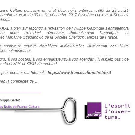
ance Culture consacre en effet deux nuits entières, celle du 23 au 24
cembre et celle du 30 au 31 décembre 2017 à Arsène Lupin et à Sherlock
olmes.
AAAL a bien sûr répondu à l'invitation de Philippe Garbit qui s'entretiendra
vec notre Président d'Honneur Pierre-Antoine Dumarquez et
ec Marianne Stjepanovic de la Société Sherlock Holmes de France.
 nombreux extraits d'archives audiovisuelles illumineront ces Nuits
pino-holmesiennes.
ors, à vos postes, à vos enregistreurs, à vos agendas ! N'oubliez pas : ce
ra les 23/24 et 30/31 décembre !
 pour écouter sur Internet :
https://www.franceculture.fr/direct
ec la complicité de...