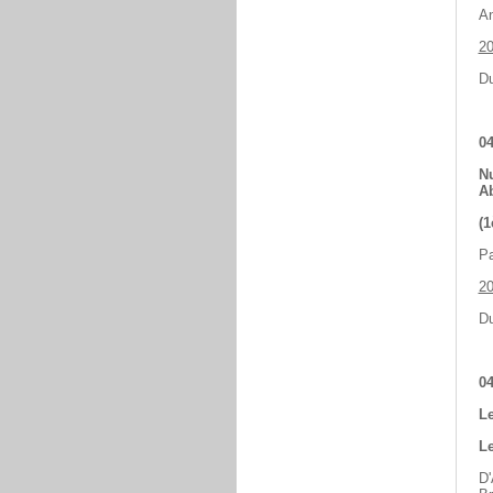
An
2
Du
04
Nu
A
(1
Pa
2
Du
04
Le
Le
D'