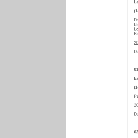
Le
(1
De
Br
Lo
Bo
2
Du
01
Ex
(1
Pa
2
Du
02