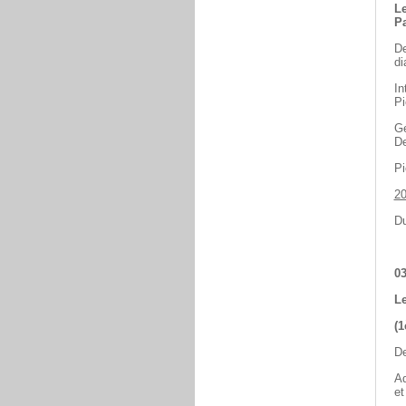
Le
Pa
De
di
In
Pi
Gé
De
Pi
2
Du
03
Le
(1
De
Ad
et