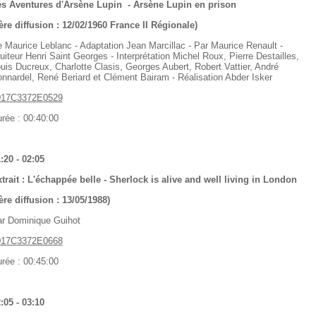
s Aventures d'Arsène Lupin - Arsène Lupin en prison
ère diffusion : 12/02/1960 France II Régionale)
 Maurice Leblanc - Adaptation Jean Marcillac - Par Maurice Renault -
uiteur Henri Saint Georges - Interprétation Michel Roux, Pierre Destailles,
uis Ducreux, Charlotte Clasis, Georges Aubert, Robert Vattier, André
nnardel, René Beriard et Clément Bairam - Réalisation Abder Isker
017C3372E0529
rée : 00:40:00
:20 - 02:05
trait : L'échappée belle - Sherlock is alive and well living in London
ère diffusion : 13/05/1988)
r Dominique Guihot
017C3372E0668
rée : 00:45:00
:05 - 03:10