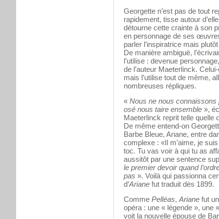
Georgette n’est pas de tout re
rapidement, tisse autour d’elle sa 
détourne cette crainte à son p
en personnage de ses œuvres 
parler l’inspiratrice mais plut
De manière ambiguë, l’écrivai
l’utilise : devenue personnage,
de l’auteur Maeterlinck. Celui-c
mais l’utilise tout de même, al
nombreuses répliques.
«
Nous ne nous connaissons 
osé nous taire ensemble
», éc
Maeterlinck reprit telle quelle
De même entend-on Georgette
Barbe Bleue, Ariane, entre dan
complexe : «Il m’aime, je suis 
toc. Tu vas voir à qui tu as af
aussitôt par une sentence sup
le premier devoir quand l’ordr
pas
». Voilà qui passionna cer
d’
Ariane
fut traduit dès 1899.
Comme
Pelléas
,
Ariane
fut un
opéra : une « légende », une «
voit la nouvelle épouse de Ba