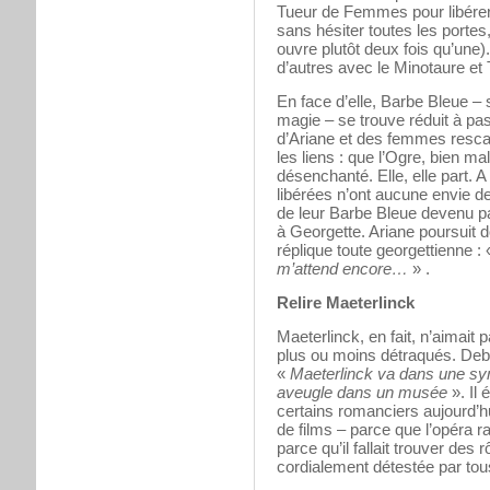
Tueur de Femmes pour libérer
sans hésiter toutes les portes,
ouvre plutôt deux fois qu’une)
d’autres avec le Minotaure et
En face d’elle, Barbe Bleue –
magie – se trouve réduit à pas 
d’Ariane et des femmes rescap
les liens : que l’Ogre, bien m
désenchanté. Elle, elle part. A
libérées n’ont aucune envie de 
de leur Barbe Bleue devenu pa
à Georgette. Ariane poursuit 
réplique toute georgettienne :
m’attend encore…
» .
Relire Maeterlinck
Maeterlinck, en fait, n’aimait 
plus ou moins détraqués. Deb
«
Maeterlinck va dans une 
aveugle dans un musée
». Il 
certains romanciers aujourd’hu
de films – parce que l’opéra r
parce qu’il fallait trouver des
cordialement détestée par tous