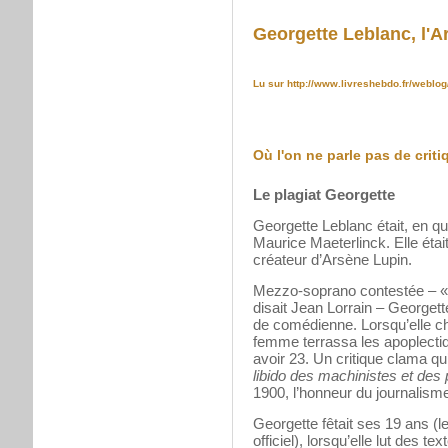
Georgette Leblanc, l'A
Lu sur
http://www.livreshebdo.fr/weblog
Où l'on ne parle pas de critiq
Le plagiat Georgette
Georgette Leblanc était, en qu
Maurice Maeterlinck. Elle étai
créateur d’Arsène Lupin.
Mezzo-soprano contestée – « e
disait Jean Lorrain – Georget
de comédienne. Lorsqu’elle c
femme terrassa les apoplectiqu
avoir 23. Un critique clama qu’
libido des machinistes et des
1900, l’honneur du journalisme
Georgette fêtait ses 19 ans (le
officiel), lorsqu’elle lut des 