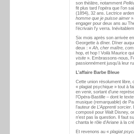
son théâtre, notamment
Pellé
fit plus tard l’opéra que l’on s
(1894), 32 ans. Lectrice arden
homme que je puisse aimer
».
engager pour deux ans au Thé
l’écrivain l’y verra. Inévitable
Six mois après son arrivée en B
Georgette à dîner. Dîner auque
deux : «
Ah, cher maître, com
hop, et hop ! Voilà Maurice qu
visite
». Embrassons-nous, Foll
passionnément jusqu’à leur ru
L’affaire Barbe Bleue
Cette union résolument libre,
« plagiat psychique » tout à fa
en venir, sortant d’une représe
l’Opéra-Bastille – dont le text
musique (remarquable) de Pau
l’auteur de
L’Apprenti sorcier
.
composé pour Walt Disney, on 
n’est pas la question. Il faut 
chanta le rôle d’Ariane à la cr
Et revenons au «
plagiat psyc