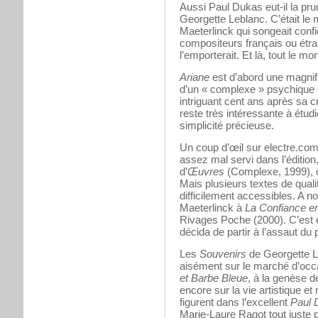
Aussi Paul Dukas eut-il la pru
Georgette Leblanc. C’était le 
Maeterlinck qui songeait confier
compositeurs français ou étra
l’emporterait. Et là, tout le mo
Ariane
est d’abord une magnifi
d’un « complexe » psychique –
intriguant cent ans après sa cr
reste très intéressante à étu
simplicité précieuse.
Un coup d’œil sur electre.com
assez mal servi dans l’édition
d’
Œuvres
(Complexe, 1999), 
Mais plusieurs textes de quali
difficilement accessibles. A no
Maeterlinck à
La Confiance en
Rivages Poche (2000). C’est e
décida de partir à l’assaut du p
Les
Souvenirs
de Georgette L
aisément sur le marché d’occ
et Barbe Bleue
, à la genèse d
encore sur la vie artistique 
figurent dans l’excellent
Paul 
Marie-Laure Ragot tout juste 