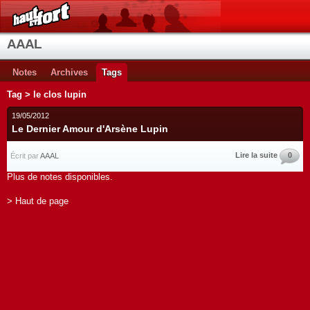
AAAL
Notes
Archives
Tags
Tag > le clos lupin
19/05/2012
Le Dernier Amour d'Arsène Lupin
Lire la suite
0
Écrit par
AAAL
Plus de notes disponibles.
> Haut de page