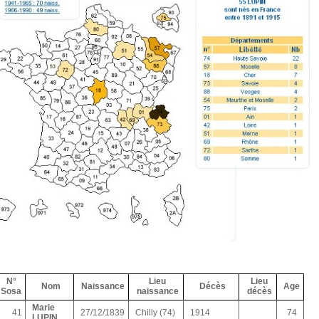
N°
Lieu
Lieu
Nom
Naissance
Décès
Age
Sosa
naissance
décès
Marie
41
27/12/1839
Chilly (74)
1914
74
LUPIN