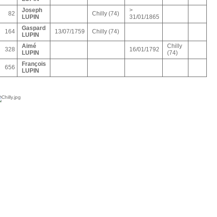
Joseph
>
82
Chilly (74)
LUPIN
31/01/1865
Gaspard
164
13/07/1759
Chilly (74)
LUPIN
Aimé
Chilly
328
16/01/1792
LUPIN
(74)
François
656
LUPIN