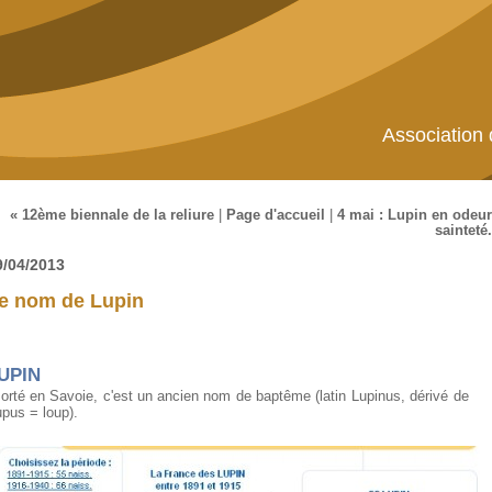
Association
« 12ème biennale de la reliure
|
Page d'accueil
|
4 mai : Lupin en odeur
sainteté.
9/04/2013
e nom de Lupin
UPIN
orté en Savoie, c'est un ancien nom de baptême (latin Lupinus, dérivé de
upus = loup).