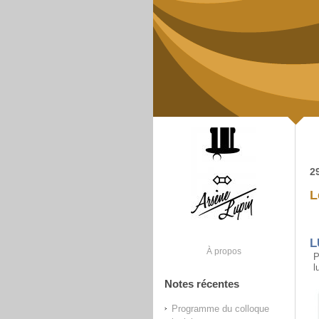
2
L
L
À propos
P
l
Notes récentes
Programme du colloque