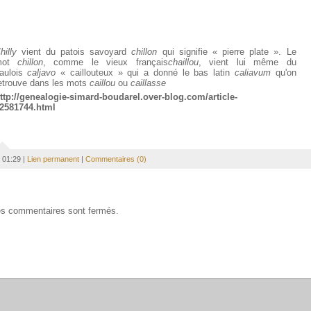
hilly
vient du patois savoyard
chillon
qui signifie « pierre plate ». Le
mot
chillon
, comme le vieux français
chaillou
, vient lui même du
aulois
caljavo
« caillouteux » qui a donné le bas latin
caliavum
qu'on
etrouve dans les mots
caillou
ou
caillasse
ttp://genealogie-simard-boudarel.over-blog.com/article-
2581744.html
01:29 |
Lien permanent
|
Commentaires (0)
s commentaires sont fermés.