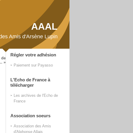
AAAL
 des Amis d'Arsène Lupin
Régler votre adhésion
 de
.. »
Paiement sur Payasso
L'Echo de France à
télécharger
Les archives de l'Echo de
France
Association soeurs
Association des Amis
d'Alphonse Allais